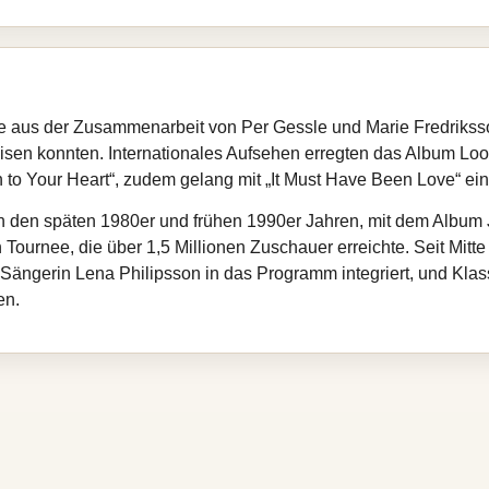
re aus der Zusammenarbeit von Per Gessle und Marie Fredriksso
eisen konnten. Internationales Aufsehen erregten das Album Loo
n to Your Heart“, zudem gelang mit „It Must Have Been Love“ ei
in den späten 1980er und frühen 1990er Jahren, mit dem Album J
ournee, die über 1,5 Millionen Zuschauer erreichte. Seit Mitte 
e Sängerin Lena Philipsson in das Programm integriert, und Klas
en.