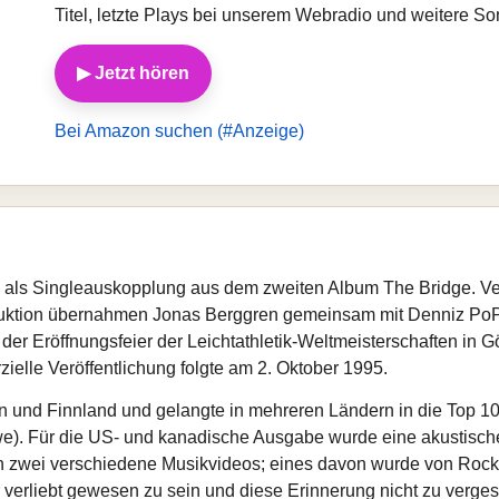
Titel, letzte Plays bei unserem Webradio und weitere S
▶ Jetzt hören
Bei Amazon suchen (#Anzeige)
5 als Singleauskopplung aus dem zweiten Album The Bridge. Ve
duktion übernahmen Jonas Berggren gemeinsam mit Denniz PoP u
der Eröffnungsfeier der Leichtathletik-Weltmeisterschaften in G
ielle Veröffentlichung folgte am 2. Oktober 1995.
n und Finnland und gelangte in mehreren Ländern in die Top 1
e). Für die US- und kanadische Ausgabe wurde eine akustische
den zwei verschiedene Musikvideos; eines davon wurde von Rock
 verliebt gewesen zu sein und diese Erinnerung nicht zu verge