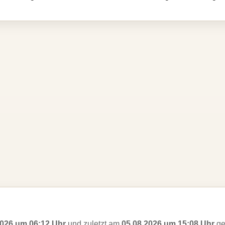
2026 um 06:12 Uhr
und zuletzt am
05.08.2026 um 15:08 Uhr
ge