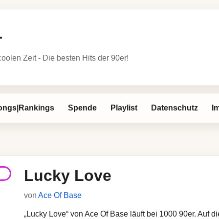
r
oolen Zeit - Die besten Hits der 90er!
ongs|Rankings
Spende
Playlist
Datenschutz
I
Lucky Love
von
Ace Of Base
„Lucky Love“ von Ace Of Base läuft bei 1000 90er. Auf di