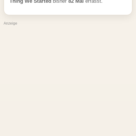
Thing We Started
bisher
82 Mal
erfasst.
Anzeige