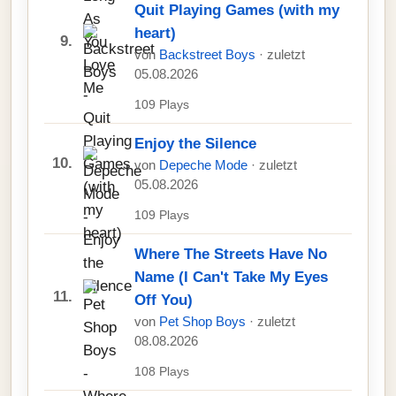
Quit Playing Games (with my
heart)
9.
von
Backstreet Boys
· zuletzt
05.08.2026
109 Plays
Enjoy the Silence
10.
von
Depeche Mode
· zuletzt
05.08.2026
109 Plays
Where The Streets Have No
Name (I Can't Take My Eyes
11.
Off You)
von
Pet Shop Boys
· zuletzt
08.08.2026
108 Plays