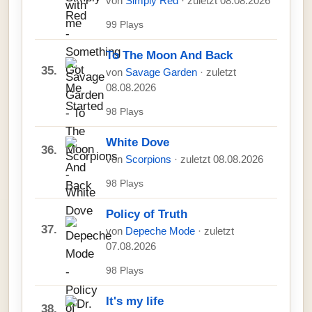
von
Simply Red
· zuletzt 08.08.2026
99 Plays
To The Moon And Back
35.
von
Savage Garden
· zuletzt
08.08.2026
98 Plays
White Dove
36.
von
Scorpions
· zuletzt 08.08.2026
98 Plays
Policy of Truth
37.
von
Depeche Mode
· zuletzt
07.08.2026
98 Plays
It's my life
38.