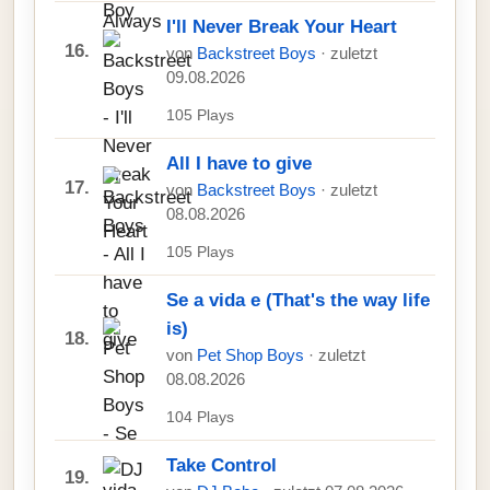
I'll Never Break Your Heart
16.
von
Backstreet Boys
· zuletzt
09.08.2026
105 Plays
All I have to give
17.
von
Backstreet Boys
· zuletzt
08.08.2026
105 Plays
Se a vida e (That's the way life
is)
18.
von
Pet Shop Boys
· zuletzt
08.08.2026
104 Plays
Take Control
19.