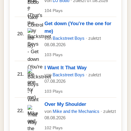
von
DJ Bobo
· zuletzt 07.08.2026
104 Plays
Get down (You're the one for
me)
20.
von
Backstreet Boys
· zuletzt
08.08.2026
103 Plays
I Want It That Way
21.
von
Backstreet Boys
· zuletzt
07.08.2026
103 Plays
Over My Shoulder
22.
von
Mike and the Mechanics
· zuletzt
08.08.2026
102 Plays