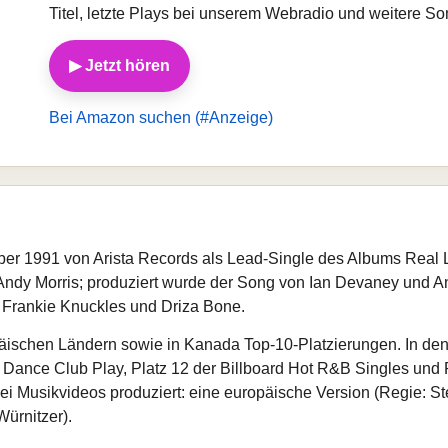
Titel, letzte Plays bei unserem Webradio und weitere So
▶ Jetzt hören
Bei Amazon suchen (#Anzeige)
er 1991 von Arista Records als Lead‑Single des Albums Real Lo
Andy Morris; produziert wurde der Song von Ian Devaney und An
Frankie Knuckles und Driza Bone.
päischen Ländern sowie in Kanada Top‑10‑Platzierungen. In de
d Dance Club Play, Platz 12 der Billboard Hot R&B Singles und P
i Musikvideos produziert: eine europäische Version (Regie: St
ürnitzer).