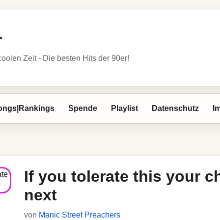
r
oolen Zeit - Die besten Hits der 90er!
ongs|Rankings
Spende
Playlist
Datenschutz
I
If you tolerate this your c
next
von
Manic Street Preachers