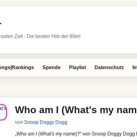
r
oolen Zeit - Die besten Hits der 90er!
ongs|Rankings
Spende
Playlist
Datenschutz
I
Who am I (What's my nam
von
Snoop Doggy Dogg
„Who am I (What's my name)?“ von Snoop Doggy Dogg läu