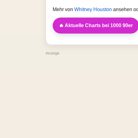
Mehr von
Whitney Houston
ansehen od
🔥 Aktuelle Charts bei 1000 90er
Anzeige