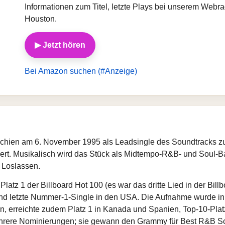
Informationen zum Titel, letzte Plays bei unserem Webr
Houston.
▶ Jetzt hören
Bei Amazon suchen (#Anzeige)
schien am 6. November 1995 als Leadsingle des Soundtracks z
rt. Musikalisch wird das Stück als Midtempo-R&B- und Soul-Bal
 Loslassen.
latz 1 der Billboard Hot 100 (es war das dritte Lied in der Bill
e und letzte Nummer‑1-Single in den USA. Die Aufnahme wurde i
n, erreichte zudem Platz 1 in Kanada und Spanien, Top‑10‑Pla
hrere Nominierungen; sie gewann den Grammy für Best R&B Son