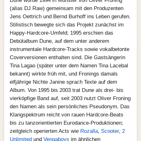
Dune wurde 1994 in Münster von Oliver Froning
(alias DJ Raw) gemeinsam mit den Produzenten
Jens Oettrich und Bernd Burhoff ins Leben gerufen.
Stilistisch bewegte sich das Projekt zunächst im
Happy‑Hardcore‑Umfeld; 1995 erschien das
Debütalbum Dune, auf dem unter anderem
instrumentale Hardcore‑Tracks sowie vokalbetonte
Coverversionen enthalten sind. Die Gastsängerin
Tina Lagao (später unter dem Namen Tina Lacebal
bekannt) wirkte früh mit, und Fronings damals
elfjährige Nichte Janine sprach Texte auf dem
Album. Von 1995 bis 2003 trat Dune als drei‑ bis
vierköpfige Band auf, seit 2003 nutzt Oliver Froning
den Namen als sein persönliches Pseudonym. Das
Klangspektrum reicht von rauen Hardcore‑Beats
bis zu tanzorientierten Eurodance‑Produktionen;
zeitgleich operierten Acts wie
Rozalla
,
Scooter
,
2
Unlimited
und
Vengaboys
im ähnlichen