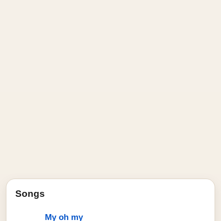
Songs
My oh my