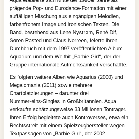
Aqua etablierte sich Mitte der 1990er Jahre als
prägende Pop‑ und Eurodance‑Formation mit einer
auffälligen Mischung aus eingängigen Melodien,
farbenfrohem Image und ironischen Texten. Die
Band, bestehend aus Lene Nystrøm, René Dif,
Søren Rasted und Claus Norreen, feierte ihren
Durchbruch mit dem 1997 veröffentlichten Album
Aquarium und dem Welthit „Barbie Girl“, der der
Gruppe internationale Aufmerksamkeit verschaffte.
Es folgten weitere Alben wie Aquarius (2000) und
Megalomania (2011) sowie mehrere
Chartplatzierungen – darunter drei
Nummer‑eins‑Singles in Großbritannien. Aqua
verkaufte schätzungsweise 33 Millionen Tonträger.
Ihren Erfolg begleitete auch Kontroverses, etwa ein
Rechtsstreit mit einem Spielzeughersteller wegen
Textpassagen von „Barbie Girl“, der 2002